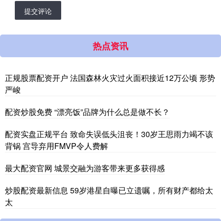
提交评论
热点资讯
正规股票配资开户 法国森林火灾过火面积接近12万公顷 形势
严峻
配资炒股免费 “漂亮饭”品牌为什么总是做不长？
配资实盘正规平台 致命失误低头沮丧！30岁王思雨力竭不该
背锅 宫导弃用FMVP令人费解
最大配资官网 城景交融为游客带来更多获得感
炒股配资最新信息 59岁港星自曝已立遗嘱，所有财产都给太
太