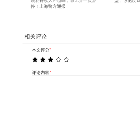
观赛持续大声喧哗，致比赛一度暂
型，惊艳度
停！上海警方通报
相关评论
本文评分
*
评论内容
*