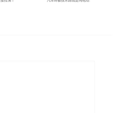
直接拉满！
汽车终极技术路线是纯电动