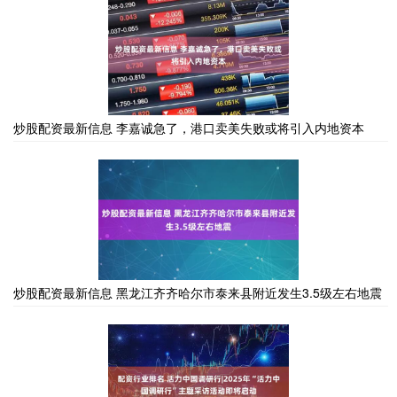
炒股配资最新信息 李嘉诚急了，港口卖美失败或将引入内地资本
炒股配资最新信息 黑龙江齐齐哈尔市泰来县附近发生3.5级左右地震